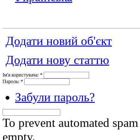
Додати новий об'єкт
Додати нову статтю
Ім'я користувача:
*
Пароль:
*
Забули пароль?
To prevent automated spam s
empty.