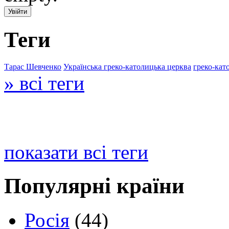
Теги
Тарас Шевченко
Українська греко-католицька церква
греко-кат
» всі теги
показати всі теги
Популярні країни
Росія
(44)