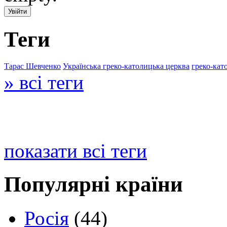
Теги
Тарас Шевченко
Українська греко-католицька церква
греко-кат
» всі теги
показати всі теги
Популярні країни
Росія
(44)