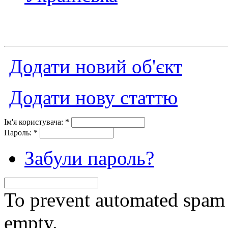
Додати новий об'єкт
Додати нову статтю
Ім'я користувача:
*
Пароль:
*
Забули пароль?
To prevent automated spam s
empty.