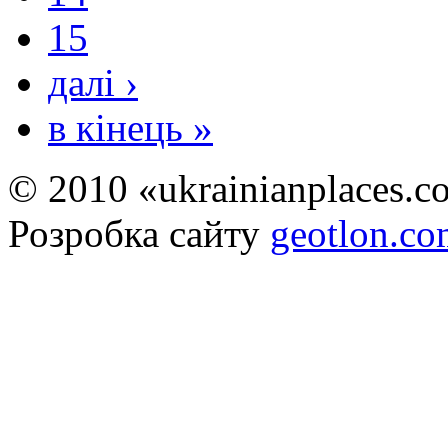
15
далі ›
в кінець »
© 2010 «ukrainianplaces.
Розробка сайту
geotlon.c