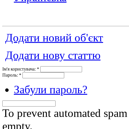
Додати новий об'єкт
Додати нову статтю
Ім'я користувача:
*
Пароль:
*
Забули пароль?
To prevent automated spam s
empty.