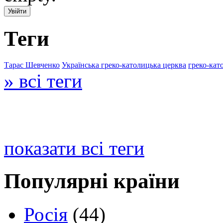
Теги
Тарас Шевченко
Українська греко-католицька церква
греко-кат
» всі теги
показати всі теги
Популярні країни
Росія
(44)