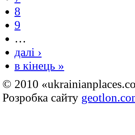
8
9
…
далі ›
в кінець »
© 2010 «ukrainianplaces.
Розробка сайту
geotlon.c