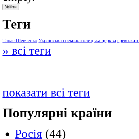
Теги
Тарас Шевченко
Українська греко-католицька церква
греко-кат
» всі теги
показати всі теги
Популярні країни
Росія
(44)