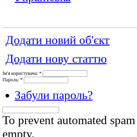
Додати новий об'єкт
Додати нову статтю
Ім'я користувача:
*
Пароль:
*
Забули пароль?
To prevent automated spam s
empty.