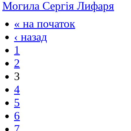
Могила Сергія Лифаря
« на початок
‹ назад
1
2
3
4
5
6
7