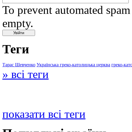
To prevent automated spam s
empty.
Теги
Тарас Шевченко
Українська греко-католицька церква
греко-кат
» всі теги
показати всі теги