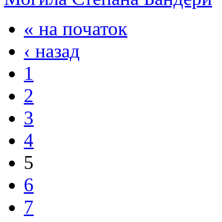
« на початок
‹ назад
1
2
3
4
5
6
7