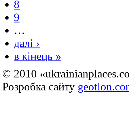
8
9
…
далі ›
в кінець »
© 2010 «ukrainianplaces.
Розробка сайту
geotlon.c