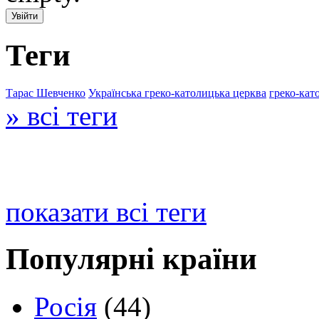
Теги
Тарас Шевченко
Українська греко-католицька церква
греко-кат
» всі теги
показати всі теги
Популярні країни
Росія
(44)