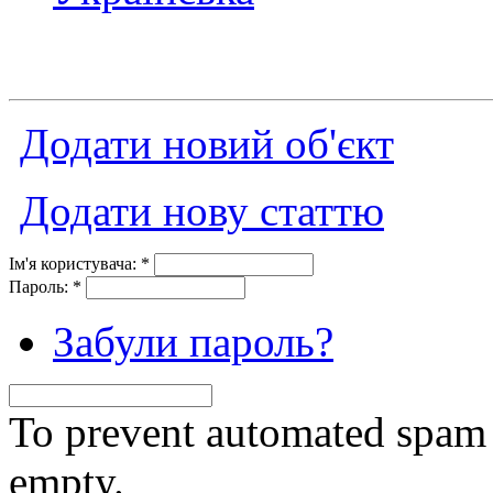
Додати новий об'єкт
Додати нову статтю
Ім'я користувача:
*
Пароль:
*
Забули пароль?
To prevent automated spam s
empty.