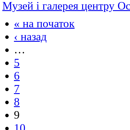
Музей і галерея центру О
« на початок
‹ назад
…
5
6
7
8
9
10