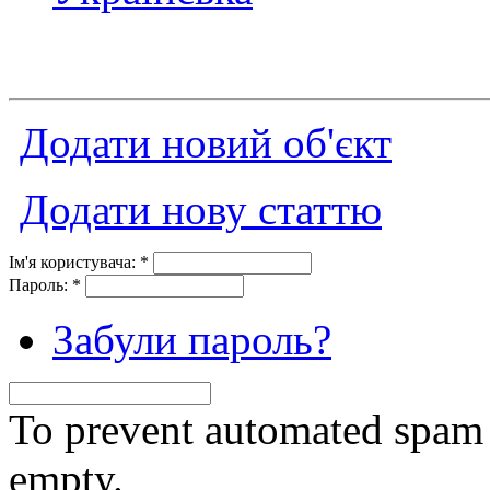
Додати новий об'єкт
Додати нову статтю
Ім'я користувача:
*
Пароль:
*
Забули пароль?
To prevent automated spam s
empty.