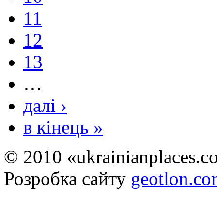
11
12
13
…
далі ›
в кінець »
© 2010 «ukrainianplaces.
Розробка сайту
geotlon.c