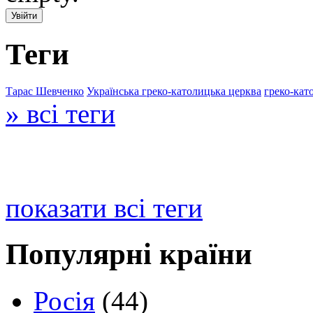
Теги
Тарас Шевченко
Українська греко-католицька церква
греко-кат
» всі теги
показати всі теги
Популярні країни
Росія
(44)