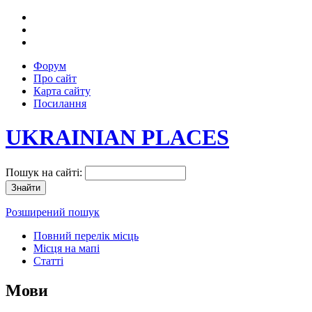
Форум
Про сайт
Карта сайту
Посилання
UKRAINIAN PLACES
Пошук на сайті:
Розширений пошук
Повний перелік місць
Місця на мапі
Статті
Мови