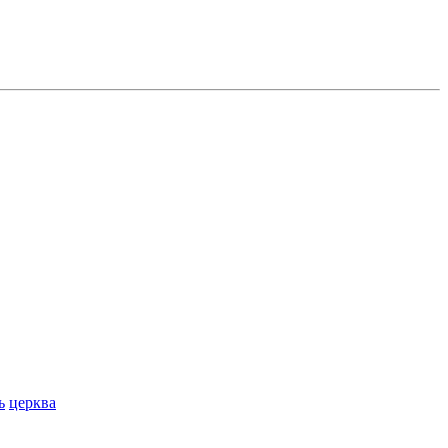
ь
церква