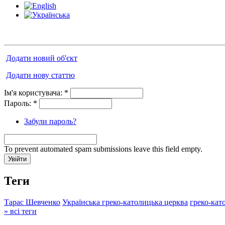
Додати новий об'єкт
Додати нову статтю
Ім'я користувача:
*
Пароль:
*
Забули пароль?
To prevent automated spam submissions leave this field empty.
Теги
Тарас Шевченко
Українська греко-католицька церква
греко-кат
» всі теги