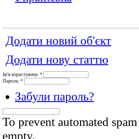
Додати новий об'єкт
Додати нову статтю
Ім'я користувача:
*
Пароль:
*
Забули пароль?
To prevent automated spam s
empty.