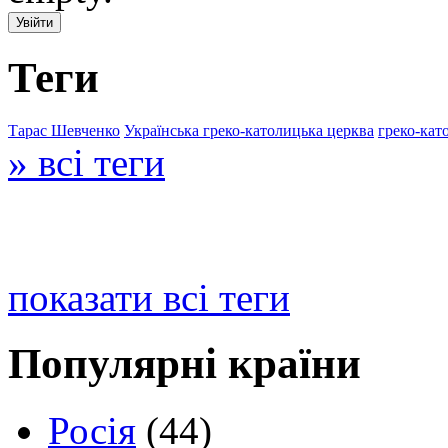
Теги
Тарас Шевченко
Українська греко-католицька церква
греко-кат
» всі теги
показати всі теги
Популярні країни
Росія
(44)