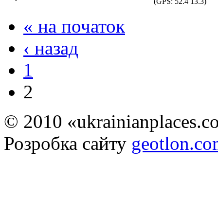
(GPS:
52.4 13.3
)
« на початок
‹ назад
1
2
© 2010 «ukrainianplaces.
Розробка сайту
geotlon.c