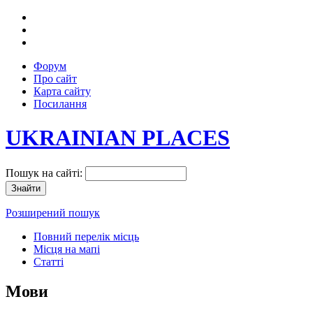
Форум
Про сайт
Карта сайту
Посилання
UKRAINIAN PLACES
Пошук на сайті:
Розширений пошук
Повний перелік місць
Місця на мапі
Статті
Мови