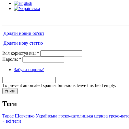
Додати новий об'єкт
Додати нову статтю
Ім'я користувача:
*
Пароль:
*
Забули пароль?
To prevent automated spam submissions leave this field empty.
Теги
Тарас Шевченко
Українська греко-католицька церква
греко-кат
» всі теги