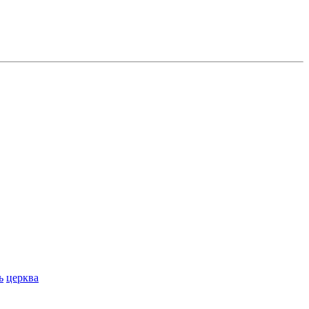
ь
церква