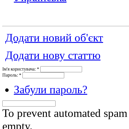
Додати новий об'єкт
Додати нову статтю
Ім'я користувача:
*
Пароль:
*
Забули пароль?
To prevent automated spam s
empty.