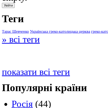
Теги
Тарас Шевченко
Українська греко-католицька церква
греко-кат
» всі теги
показати всі теги
Популярні країни
Росія
(44)