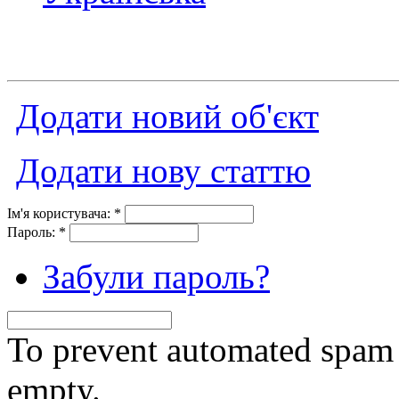
Додати новий об'єкт
Додати нову статтю
Ім'я користувача:
*
Пароль:
*
Забули пароль?
To prevent automated spam s
empty.