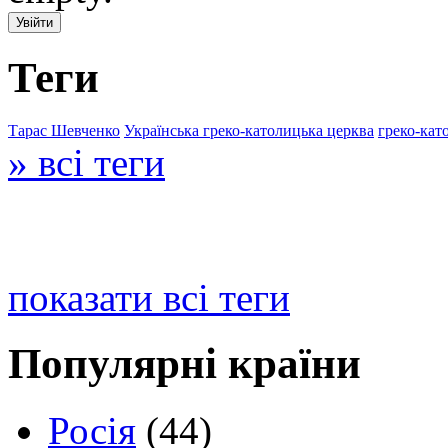
Теги
Тарас Шевченко
Українська греко-католицька церква
греко-кат
» всі теги
показати всі теги
Популярні країни
Росія
(44)