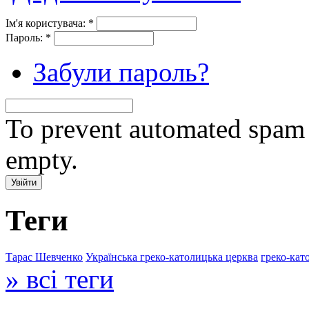
Ім'я користувача:
*
Пароль:
*
Забули пароль?
To prevent automated spam s
empty.
Теги
Тарас Шевченко
Українська греко-католицька церква
греко-кат
» всі теги