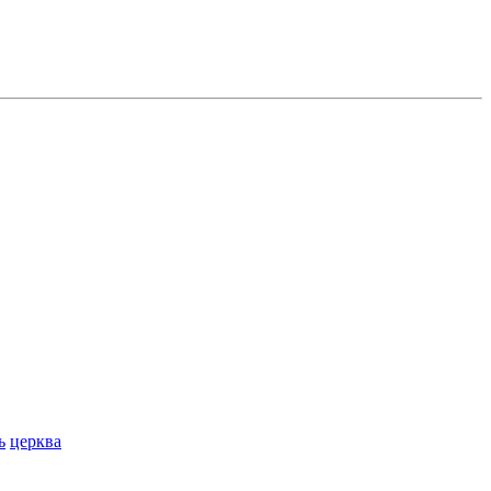
ь
церква