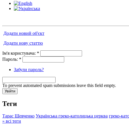
Додати новий об'єкт
Додати нову статтю
Ім'я користувача:
*
Пароль:
*
Забули пароль?
To prevent automated spam submissions leave this field empty.
Теги
Тарас Шевченко
Українська греко-католицька церква
греко-кат
» всі теги