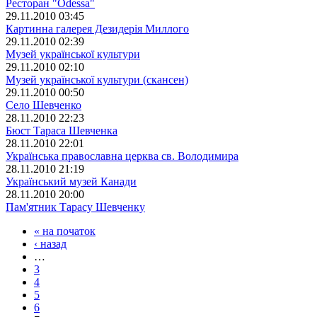
Ресторан "Odessa"
29.11.2010 03:45
Картинна галерея Дезидерія Миллого
29.11.2010 02:39
Музей української культури
29.11.2010 02:10
Музей української культури (скансен)
29.11.2010 00:50
Село Шевченко
28.11.2010 22:23
Бюст Тараса Шевченка
28.11.2010 22:01
Українська православна церква св. Володимира
28.11.2010 21:19
Український музей Канади
28.11.2010 20:00
Пам'ятник Тарасу Шевченку
« на початок
‹ назад
…
3
4
5
6