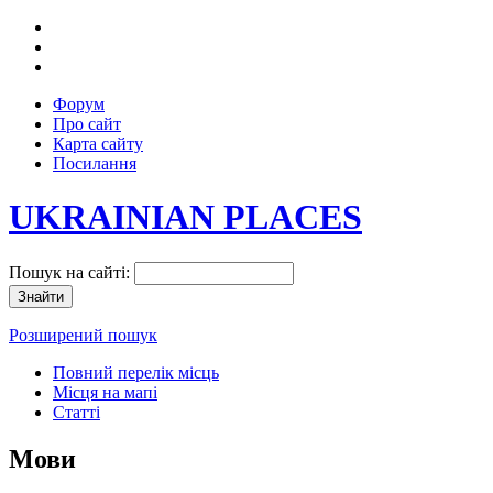
Форум
Про сайт
Карта сайту
Посилання
UKRAINIAN PLACES
Пошук на сайті:
Розширений пошук
Повний перелік місць
Місця на мапі
Статті
Мови