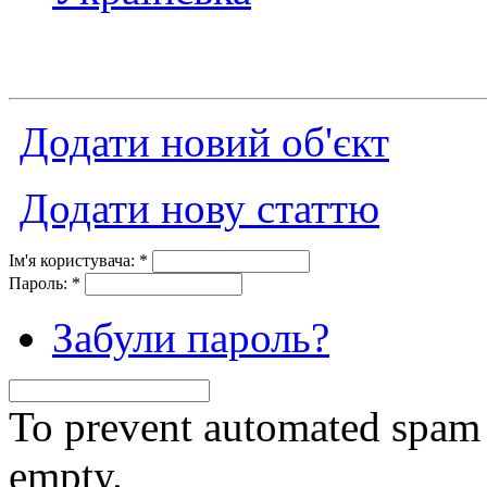
Додати новий об'єкт
Додати нову статтю
Ім'я користувача:
*
Пароль:
*
Забули пароль?
To prevent automated spam s
empty.