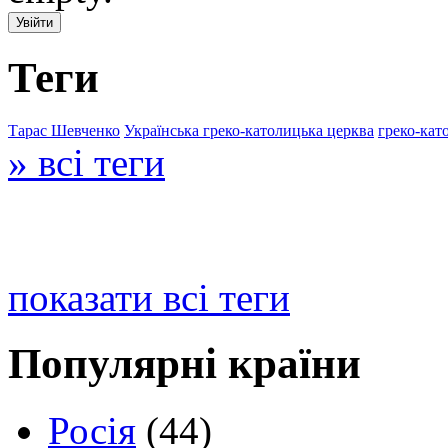
Теги
Тарас Шевченко
Українська греко-католицька церква
греко-кат
» всі теги
показати всі теги
Популярні країни
Росія
(44)