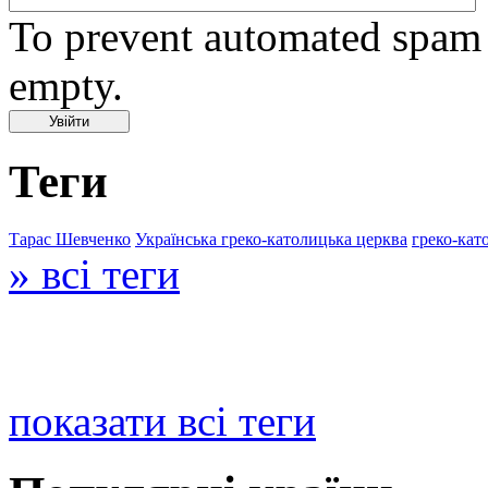
To prevent automated spam s
empty.
Теги
Тарас Шевченко
Українська греко-католицька церква
греко-кат
» всі теги
показати всі теги