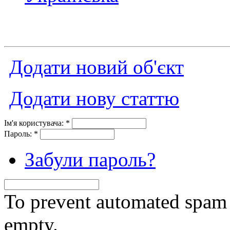
Додати новий об'єкт
Додати нову статтю
Ім'я користувача:
*
Пароль:
*
Забули пароль?
To prevent automated spam s
empty.