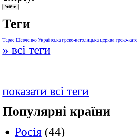
Теги
Тарас Шевченко
Українська греко-католицька церква
греко-кат
» всі теги
показати всі теги
Популярні країни
Росія
(44)