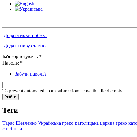
Додати новий об'єкт
Додати нову статтю
Ім'я користувача:
*
Пароль:
*
Забули пароль?
To prevent automated spam submissions leave this field empty.
Теги
Тарас Шевченко
Українська греко-католицька церква
греко-кат
» всі теги