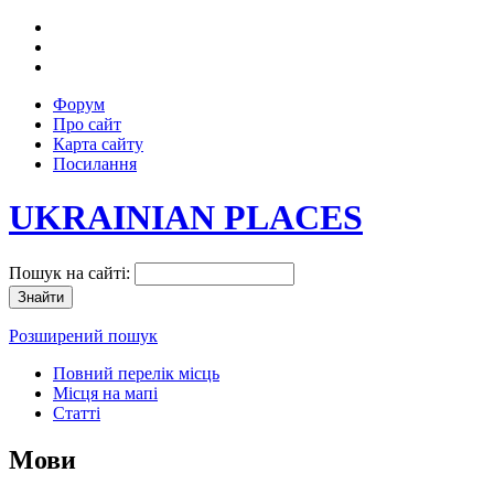
Форум
Про сайт
Карта сайту
Посилання
UKRAINIAN PLACES
Пошук на сайті:
Розширений пошук
Повний перелік місць
Місця на мапі
Статті
Мови