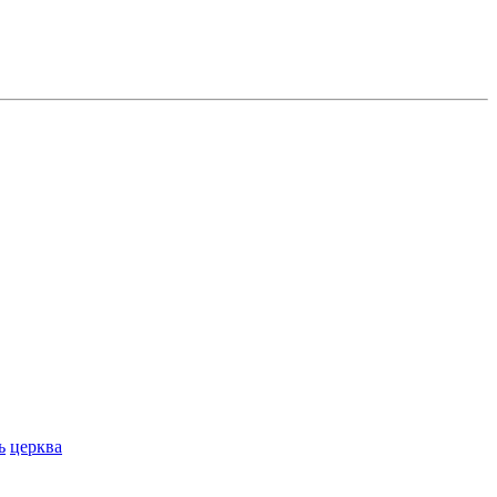
ь
церква