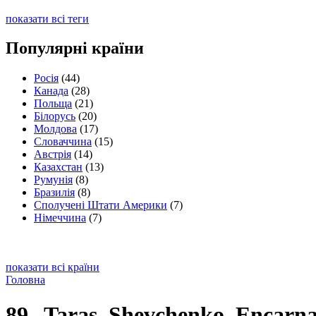
показати всі теги
Популярні країни
Росія
(44)
Канада
(28)
Польща
(21)
Білорусь
(20)
Молдова
(17)
Словаччина
(15)
Австрія
(14)
Казахстан
(13)
Румунія
(8)
Бразилія
(8)
Сполучені Штати Америки
(7)
Німеччина
(7)
показати всі країни
Головна
89--Taras_Shevchenko_Encarn