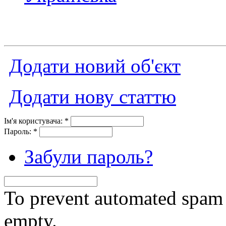
Додати новий об'єкт
Додати нову статтю
Ім'я користувача:
*
Пароль:
*
Забули пароль?
To prevent automated spam s
empty.