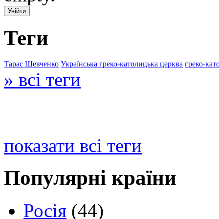
Теги
Тарас Шевченко
Українська греко-католицька церква
греко-кат
» всі теги
показати всі теги
Популярні країни
Росія
(44)