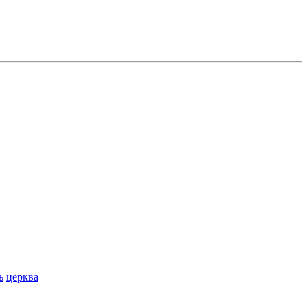
ь
церква