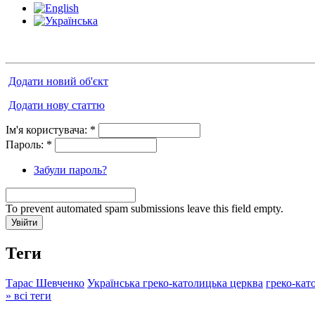
Додати новий об'єкт
Додати нову статтю
Ім'я користувача:
*
Пароль:
*
Забули пароль?
To prevent automated spam submissions leave this field empty.
Теги
Тарас Шевченко
Українська греко-католицька церква
греко-кат
» всі теги