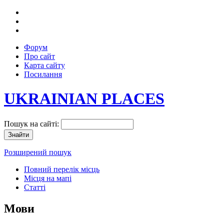
Форум
Про сайт
Карта сайту
Посилання
UKRAINIAN PLACES
Пошук на сайті:
Розширений пошук
Повний перелік місць
Місця на мапі
Статті
Мови