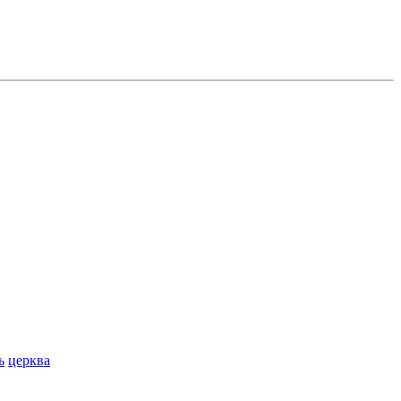
ь
церква