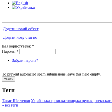
Додати новий об'єкт
Додати нову статтю
Ім'я користувача:
*
Пароль:
*
Забули пароль?
To prevent automated spam submissions leave this field empty.
Теги
Тарас Шевченко
Українська греко-католицька церква
греко-кат
» всі теги