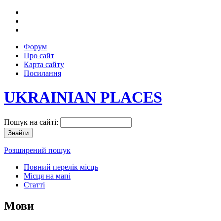
Форум
Про сайт
Карта сайту
Посилання
UKRAINIAN PLACES
Пошук на сайті:
Розширений пошук
Повний перелік місць
Місця на мапі
Статті
Мови