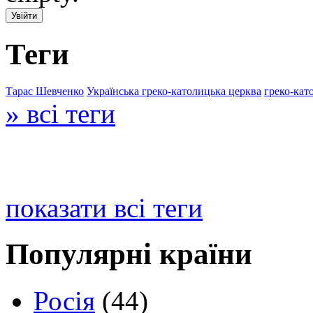
Теги
Тарас Шевченко
Українська греко-католицька церква
греко-кат
» всі теги
показати всі теги
Популярні країни
Росія
(44)