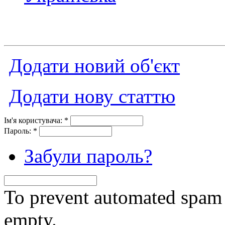
Додати новий об'єкт
Додати нову статтю
Ім'я користувача:
*
Пароль:
*
Забули пароль?
To prevent automated spam s
empty.