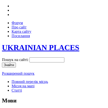
Форум
Про сайт
Карта сайту
Посилання
UKRAINIAN PLACES
Пошук на сайті:
Розширений пошук
Повний перелік місць
Місця на мапі
Статті
Мови