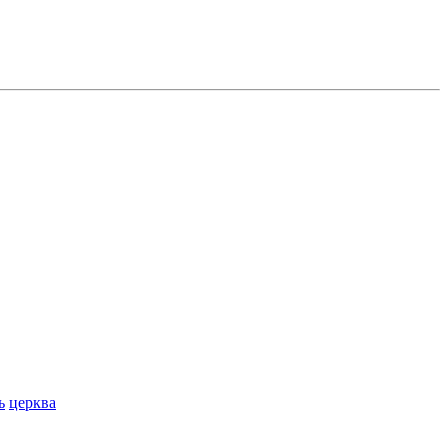
ь
церква