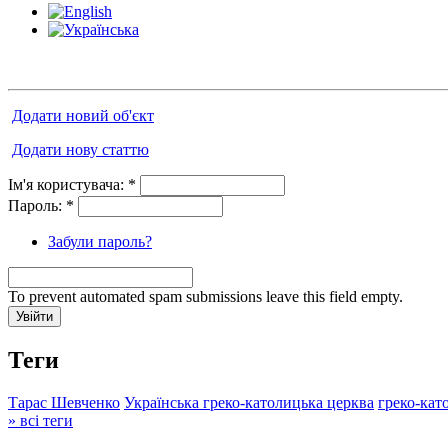
Додати новий об'єкт
Додати нову статтю
Ім'я користувача:
*
Пароль:
*
Забули пароль?
To prevent automated spam submissions leave this field empty.
Теги
Тарас Шевченко
Українська греко-католицька церква
греко-кат
» всі теги