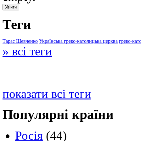
Теги
Тарас Шевченко
Українська греко-католицька церква
греко-кат
» всі теги
показати всі теги
Популярні країни
Росія
(44)