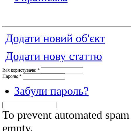
Додати новий об'єкт
Додати нову статтю
Ім'я користувача:
*
Пароль:
*
Забули пароль?
To prevent automated spam s
empty.