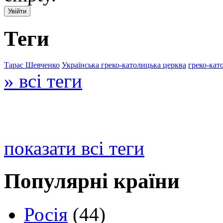
Теги
Тарас Шевченко
Українська греко-католицька церква
греко-кат
» всі теги
показати всі теги
Популярні країни
Росія
(44)