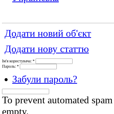
Додати новий об'єкт
Додати нову статтю
Ім'я користувача:
*
Пароль:
*
Забули пароль?
To prevent automated spam s
empty.