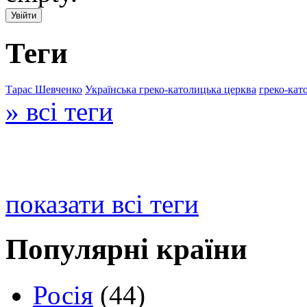
Теги
Тарас Шевченко
Українська греко-католицька церква
греко-кат
» всі теги
показати всі теги
Популярні країни
Росія
(44)