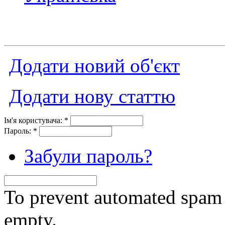
Додати новий об'єкт
Додати нову статтю
Ім'я користувача:
*
Пароль:
*
Забули пароль?
To prevent automated spam s
empty.