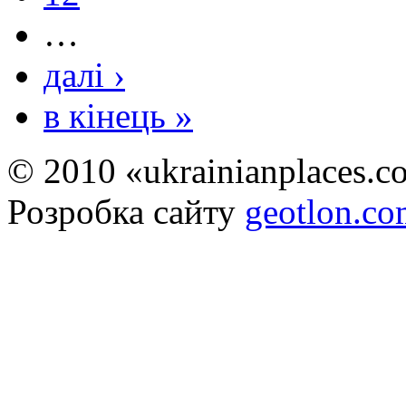
…
далі ›
в кінець »
© 2010 «ukrainianplaces.
Розробка сайту
geotlon.c