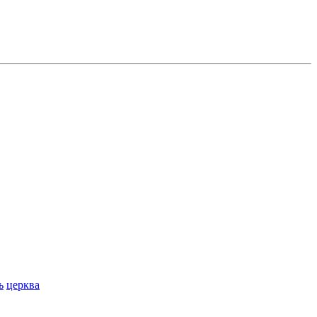
ь
церква