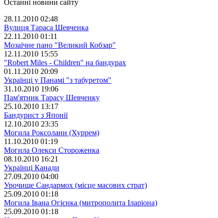
Останні новини сайту
28.11.2010 02:48
Вулиця Тараса Шевченка
22.11.2010 01:11
Мозаїчне пано "Великий Кобзар"
12.11.2010 15:55
"Robert Miles - Children" на бандурах
01.11.2010 20:09
Українці у Панамі "з табуретом"
31.10.2010 19:06
Пам'ятник Тарасу Шевченку
25.10.2010 13:17
Бандурист з Японії
12.10.2010 23:35
Могила Роксолани (Хуррем)
11.10.2010 01:19
Могила Олекси Стороженка
08.10.2010 16:21
Українці Канади
27.09.2010 04:00
Урочище Сандармох (місце масових страт)
25.09.2010 01:18
Могила Івана Огієнка (митрополита Іларіона)
25.09.2010 01:18