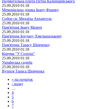
Надмогильна плита Петра Калнишевського
25.09.2010 01:18
Меморіальна дошка Івану Франку
25.09.2010 01:18
Собор св. Михаїла Архангела
25.09.2010 01:18
Пам'ятник Івану Мазепі
25.09.2010 01:18
Пам'ятник Богдану Хмельницькому
25.09.2010 01:18
Пам'ятник Тарасу Шевченку
25.09.2010 01:18
Корчма "У Солохи"
25.09.2010 01:18
Українська садиба
25.09.2010 01:18
Вулиця Тараса Шевченка
« на початок
‹ назад
…
4
5
6
7