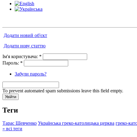
Додати новий об'єкт
Додати нову статтю
Ім'я користувача:
*
Пароль:
*
Забули пароль?
To prevent automated spam submissions leave this field empty.
Теги
Тарас Шевченко
Українська греко-католицька церква
греко-кат
» всі теги