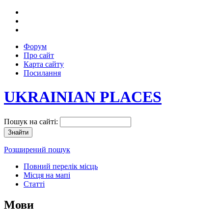
Форум
Про сайт
Карта сайту
Посилання
UKRAINIAN PLACES
Пошук на сайті:
Розширений пошук
Повний перелік місць
Місця на мапі
Статті
Мови