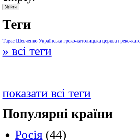
Теги
Тарас Шевченко
Українська греко-католицька церква
греко-кат
» всі теги
показати всі теги
Популярні країни
Росія
(44)