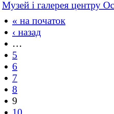
Музей і галерея центру О
« на початок
‹ назад
…
5
6
7
8
9
10