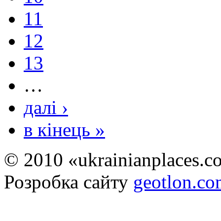
11
12
13
…
далі ›
в кінець »
© 2010 «ukrainianplaces.
Розробка сайту
geotlon.c