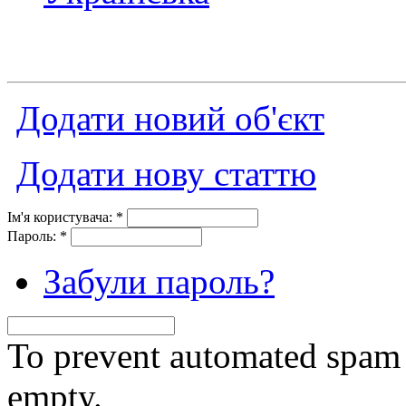
Додати новий об'єкт
Додати нову статтю
Ім'я користувача:
*
Пароль:
*
Забули пароль?
To prevent automated spam s
empty.