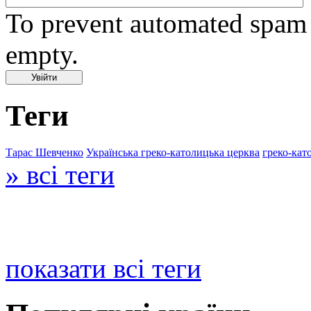
To prevent automated spam s
empty.
Теги
Тарас Шевченко
Українська греко-католицька церква
греко-кат
» всі теги
показати всі теги