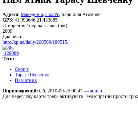
Адреса
:
Македонія
,
Скоп'є
, парк біля Асамблеї
GPS
:
41.993646 21.433885
Створення / перша згадка (рік):
2009
Джерело:
http://kp.ua/daily/200509/180515/
Теги:
Скоп'є
Тарас Шевченко
Пам'ятник
Оприлюднений:
Сб, 2010-09-25 00:47 —
admin
Для перегляду карти треба активувати Javascript (чи просто тро