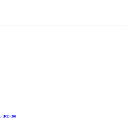
ь
церква