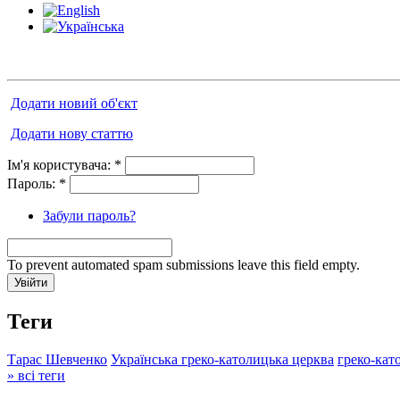
Додати новий об'єкт
Додати нову статтю
Ім'я користувача:
*
Пароль:
*
Забули пароль?
To prevent automated spam submissions leave this field empty.
Теги
Тарас Шевченко
Українська греко-католицька церква
греко-кат
» всі теги