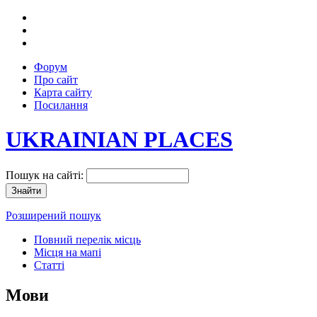
Форум
Про сайт
Карта сайту
Посилання
UKRAINIAN PLACES
Пошук на сайті:
Розширений пошук
Повний перелік місць
Місця на мапі
Статті
Мови