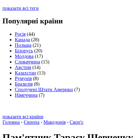
показати всі теги
Популярні країни
Росія
(44)
Канада
(28)
Польща
(21)
Білорусь
(20)
Молдова
(17)
Словаччина
(15)
Австрія
(14)
Казахстан
(13)
Румунія
(8)
Бразилія
(8)
Сполучені Штати Америки
(7)
Німеччина
(7)
показати всі країни
Головна
›
Європа
›
Македонія
›
Скоп'є
Пам'ятник Тарасу Шевченку