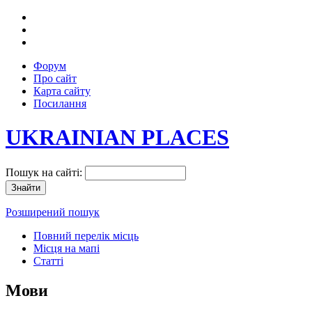
Форум
Про сайт
Карта сайту
Посилання
UKRAINIAN PLACES
Пошук на сайті:
Розширений пошук
Повний перелік місць
Місця на мапі
Статті
Мови