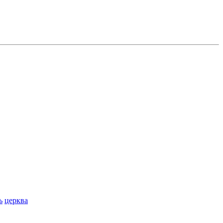
ь
церква