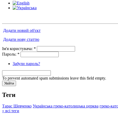
Додати новий об'єкт
Додати нову статтю
Ім'я користувача:
*
Пароль:
*
Забули пароль?
To prevent automated spam submissions leave this field empty.
Теги
Тарас Шевченко
Українська греко-католицька церква
греко-кат
» всі теги