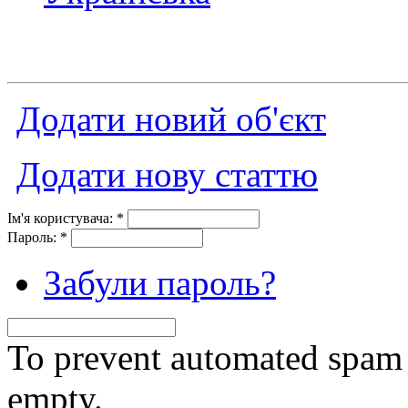
Додати новий об'єкт
Додати нову статтю
Ім'я користувача:
*
Пароль:
*
Забули пароль?
To prevent automated spam s
empty.