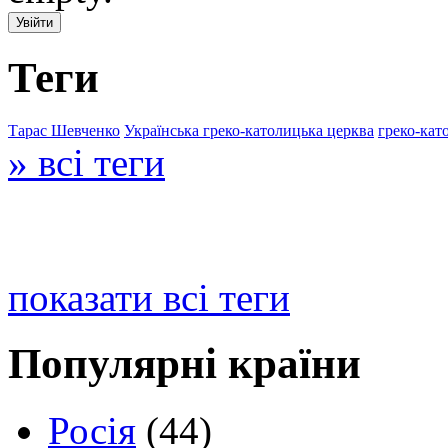
Теги
Тарас Шевченко
Українська греко-католицька церква
греко-кат
» всі теги
показати всі теги
Популярні країни
Росія
(44)