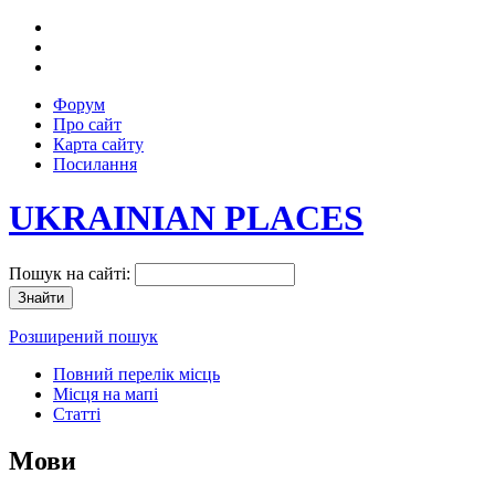
Форум
Про сайт
Карта сайту
Посилання
UKRAINIAN PLACES
Пошук на сайті:
Розширений пошук
Повний перелік місць
Місця на мапі
Статті
Мови