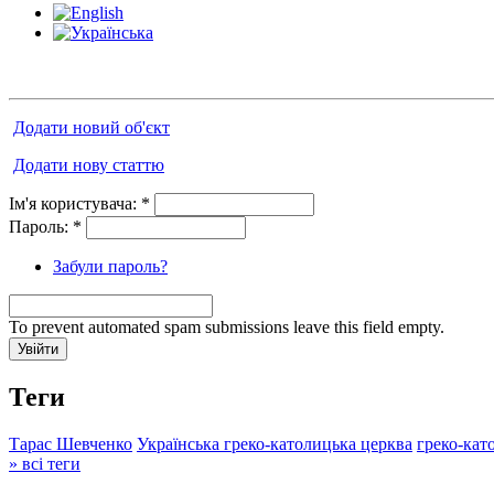
Додати новий об'єкт
Додати нову статтю
Ім'я користувача:
*
Пароль:
*
Забули пароль?
To prevent automated spam submissions leave this field empty.
Теги
Тарас Шевченко
Українська греко-католицька церква
греко-кат
» всі теги