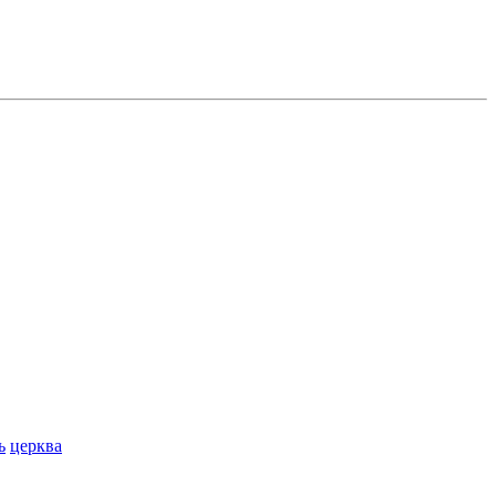
ь
церква