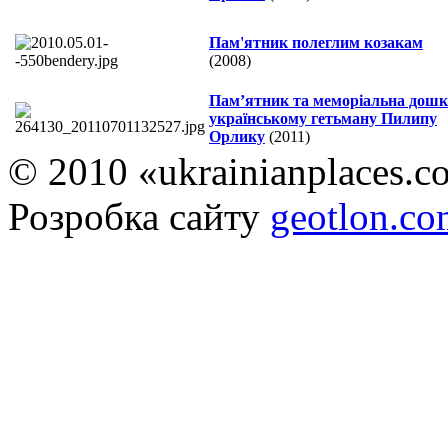
Пам'ятник полеглим козакам
(2008)
Пам’ятник та меморіальна дошк
українському гетьману Пилипу
Орлику
(2011)
© 2010 «ukrainianplaces.
Розробка сайту
geotlon.c