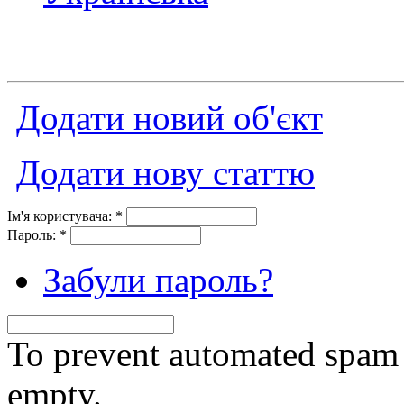
Додати новий об'єкт
Додати нову статтю
Ім'я користувача:
*
Пароль:
*
Забули пароль?
To prevent automated spam s
empty.