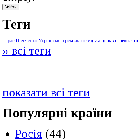
Теги
Тарас Шевченко
Українська греко-католицька церква
греко-кат
» всі теги
показати всі теги
Популярні країни
Росія
(44)