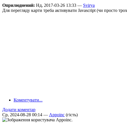
Оприлюднений:
Нд, 2017-03-26 13:33 —
Svirya
Для перегляду карти треба активувати Javascript (чи просто тро
Коментувати...
Додати коментар
Ср, 2024-08-28 00:14 —
Appoinc
(гість)