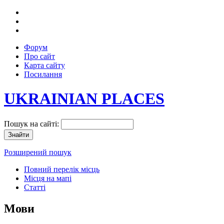
Форум
Про сайт
Карта сайту
Посилання
UKRAINIAN PLACES
Пошук на сайті:
Розширений пошук
Повний перелік місць
Місця на мапі
Статті
Мови