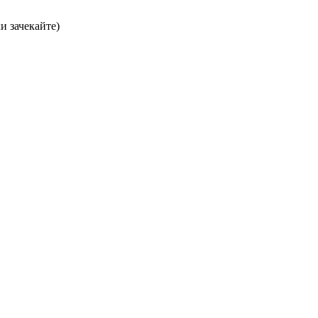
хи зачекайте)