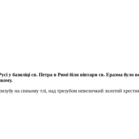
і у базиліці св. Петра в Римі біля вівтаря св. Еразма було в
икому.
изубу на синьому тлі, над тризубом невеличкий золотий хрести