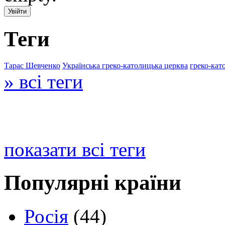
Теги
Тарас Шевченко
Українська греко-католицька церква
греко-кат
» всі теги
показати всі теги
Популярні країни
Росія
(44)