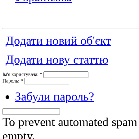
Додати новий об'єкт
Додати нову статтю
Ім'я користувача:
*
Пароль:
*
Забули пароль?
To prevent automated spam s
empty.