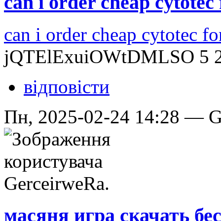
can i order cheap cytotec 
can i order cheap cytotec fo
jQTElExuiOWtDMLSO 5 2
відповісти
Пн, 2025-02-24 14:28 — Ge
масяня игра скачать бе