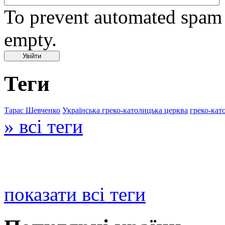
To prevent automated spam s
empty.
Теги
Тарас Шевченко
Українська греко-католицька церква
греко-кат
» всі теги
показати всі теги