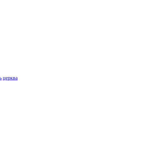
ь
церква