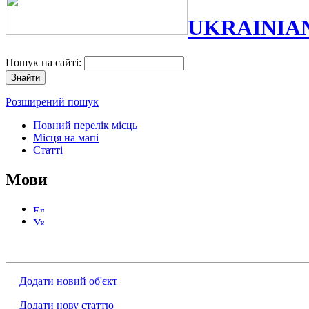
UKRAINIA
Пошук на сайті:
Розширений пошук
Повний перелік місць
Місця на мапі
Статті
Мови
Додати новий об'єкт
Додати нову статтю