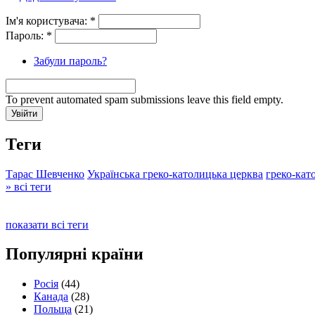
Ім'я користувача:
*
Пароль:
*
Забули пароль?
To prevent automated spam submissions leave this field empty.
Теги
Тарас Шевченко
Українська греко-католицька церква
греко-кат
» всі теги
показати всі теги
Популярні країни
Росія
(44)
Канада
(28)
Польща
(21)