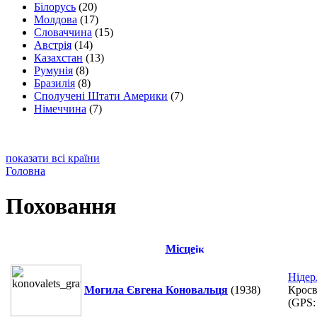
Білорусь
(20)
Молдова
(17)
Словаччина
(15)
Австрія
(14)
Казахстан
(13)
Румунія
(8)
Бразилія
(8)
Сполучені Штати Америки
(7)
Німеччина
(7)
показати всі країни
Головна
Поховання
Місце
Нідер
Могила Євгена Коновальця
(1938)
Кросв
(GPS