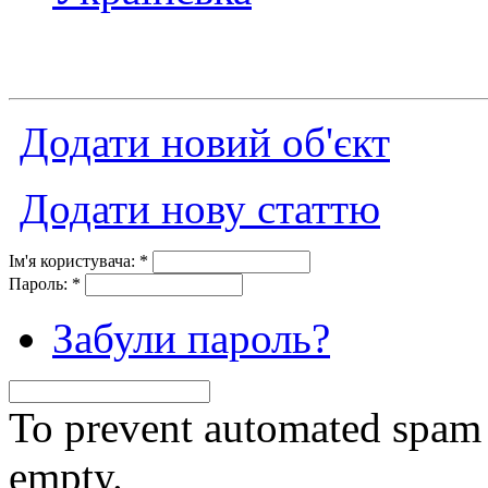
Додати новий об'єкт
Додати нову статтю
Ім'я користувача:
*
Пароль:
*
Забули пароль?
To prevent automated spam s
empty.