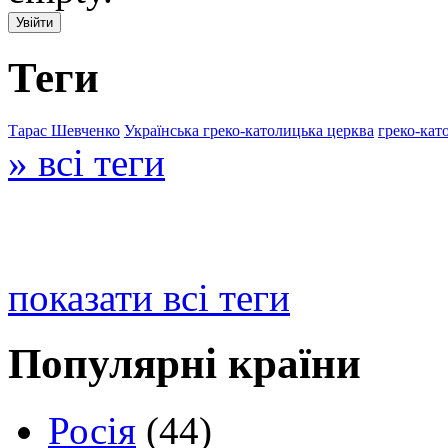
Теги
Тарас Шевченко
Українська греко-католицька церква
греко-кат
» всі теги
показати всі теги
Популярні країни
Росія
(44)