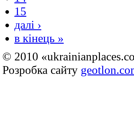
15
далі ›
в кінець »
© 2010 «ukrainianplaces.
Розробка сайту
geotlon.c