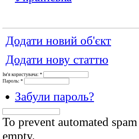
Додати новий об'єкт
Додати нову статтю
Ім'я користувача:
*
Пароль:
*
Забули пароль?
To prevent automated spam s
empty.