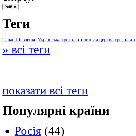
Теги
Тарас Шевченко
Українська греко-католицька церква
греко-кат
» всі теги
показати всі теги
Популярні країни
Росія
(44)