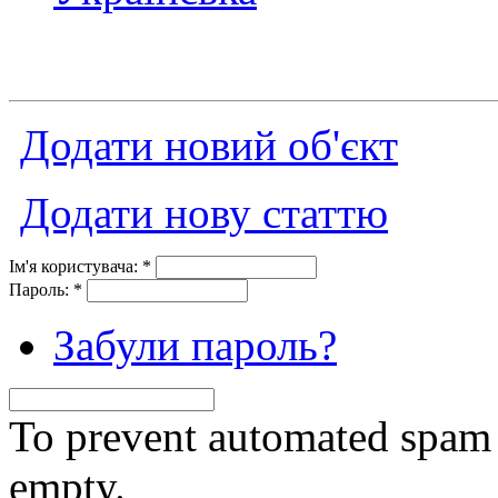
Додати новий об'єкт
Додати нову статтю
Ім'я користувача:
*
Пароль:
*
Забули пароль?
To prevent automated spam s
empty.