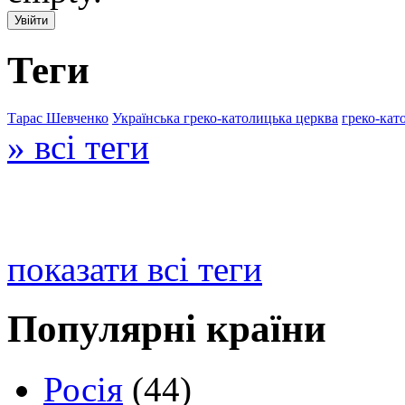
Теги
Тарас Шевченко
Українська греко-католицька церква
греко-кат
» всі теги
показати всі теги
Популярні країни
Росія
(44)