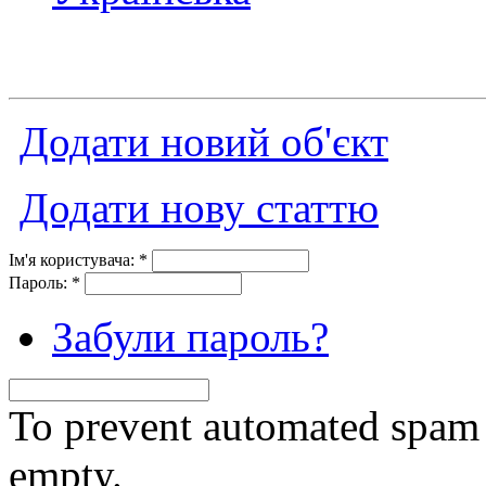
Додати новий об'єкт
Додати нову статтю
Ім'я користувача:
*
Пароль:
*
Забули пароль?
To prevent automated spam s
empty.