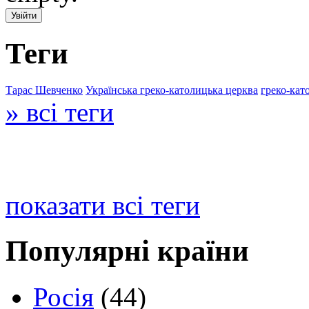
Теги
Тарас Шевченко
Українська греко-католицька церква
греко-кат
» всі теги
показати всі теги
Популярні країни
Росія
(44)