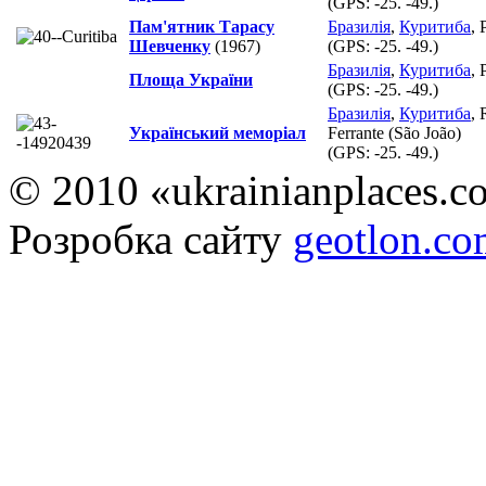
(GPS:
-25. -49.
)
Пам'ятник Тарасу
Бразилія
,
Куритиба
, 
Шевченку
(1967)
(GPS:
-25. -49.
)
Бразилія
,
Куритиба
, 
Площа України
(GPS:
-25. -49.
)
Бразилія
,
Куритиба
, 
Український меморіал
Ferrante (São João)
(GPS:
-25. -49.
)
© 2010 «ukrainianplaces.
Розробка сайту
geotlon.c