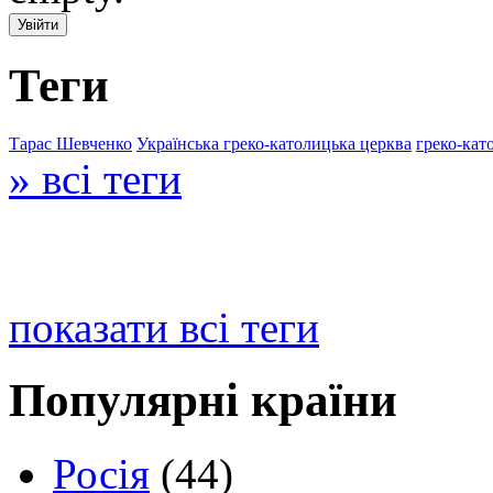
Теги
Тарас Шевченко
Українська греко-католицька церква
греко-кат
» всі теги
показати всі теги
Популярні країни
Росія
(44)