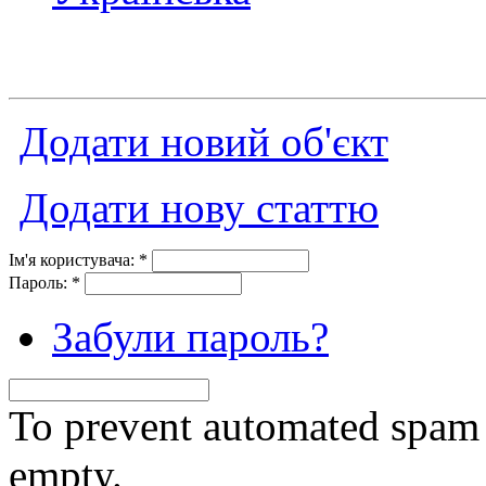
Додати новий об'єкт
Додати нову статтю
Ім'я користувача:
*
Пароль:
*
Забули пароль?
To prevent automated spam s
empty.