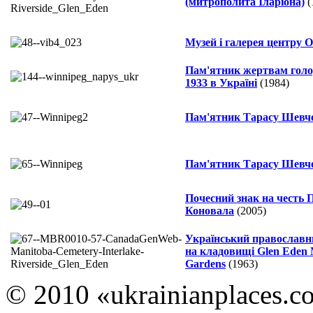
(митрополита Іларіона)
(
Музей і галерея центру 
Пам'ятник жертвам голо
1933 в Україні
(1984)
Пам'ятник Тарасу Шевч
Пам'ятник Тарасу Шевч
Почесний знак на честь 
Коновала
(2005)
Український православн
на кладовищі Glen Eden 
Gardens
(1963)
© 2010 «ukrainianplaces.