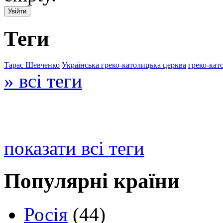
Теги
Тарас Шевченко
Українська греко-католицька церква
греко-кат
» всі теги
показати всі теги
Популярні країни
Росія
(44)