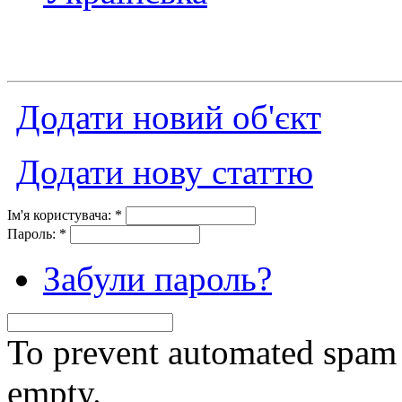
Додати новий об'єкт
Додати нову статтю
Ім'я користувача:
*
Пароль:
*
Забули пароль?
To prevent automated spam s
empty.