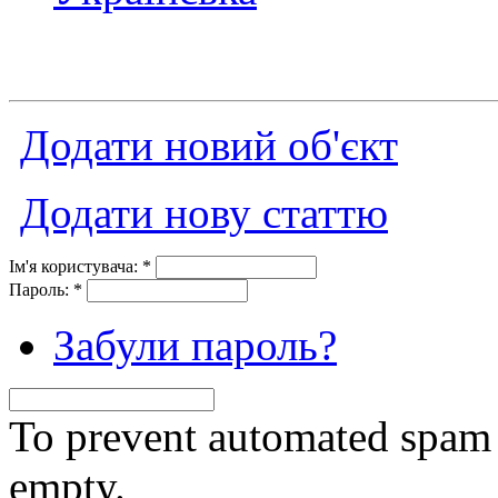
Додати новий об'єкт
Додати нову статтю
Ім'я користувача:
*
Пароль:
*
Забули пароль?
To prevent automated spam s
empty.