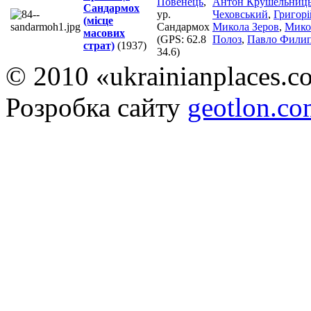
Повенець
,
Антон Крушельниц
Сандармох
ур.
Чеховський
,
Григорі
(місце
Сандармох
Микола Зеров
,
Мико
масових
(GPS:
62.8
Полоз
,
Павло Фили
страт)
(1937)
34.6
)
© 2010 «ukrainianplaces.
Розробка сайту
geotlon.c