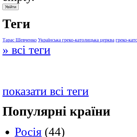
Теги
Тарас Шевченко
Українська греко-католицька церква
греко-кат
» всі теги
показати всі теги
Популярні країни
Росія
(44)