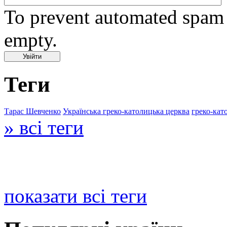
To prevent automated spam s
empty.
Теги
Тарас Шевченко
Українська греко-католицька церква
греко-кат
» всі теги
показати всі теги