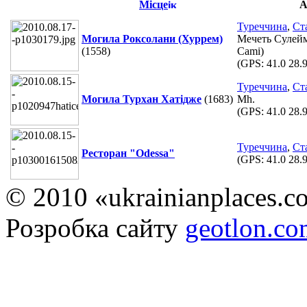
Місце
А
Туреччина
,
Ст
Могила Роксолани (Хуррем)
Мечеть Сулейм
(1558)
Cami)
(GPS:
41.0 28.
Туреччина
,
Ст
Могила Турхан Хатідже
(1683)
Mh.
(GPS:
41.0 28.
Туреччина
,
Ст
Ресторан "Odessa"
(GPS:
41.0 28.
© 2010 «ukrainianplaces.
Розробка сайту
geotlon.c