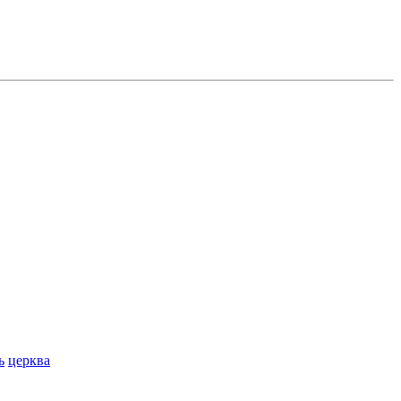
ь
церква