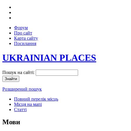
Форум
Про сайт
Карта сайту
Посилання
UKRAINIAN PLACES
Пошук на сайті:
Розширений пошук
Повний перелік місць
Місця на мапі
Статті
Мови