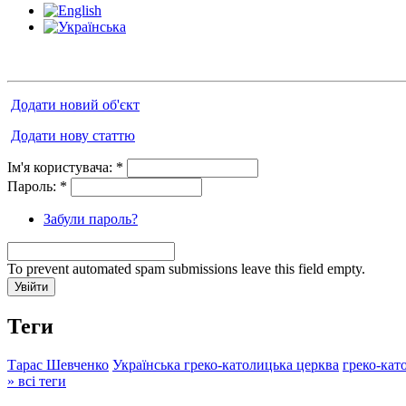
Додати новий об'єкт
Додати нову статтю
Ім'я користувача:
*
Пароль:
*
Забули пароль?
To prevent automated spam submissions leave this field empty.
Теги
Тарас Шевченко
Українська греко-католицька церква
греко-кат
» всі теги