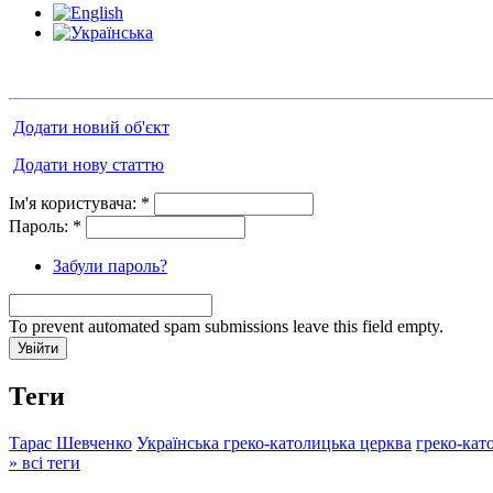
Додати новий об'єкт
Додати нову статтю
Ім'я користувача:
*
Пароль:
*
Забули пароль?
To prevent automated spam submissions leave this field empty.
Теги
Тарас Шевченко
Українська греко-католицька церква
греко-кат
» всі теги