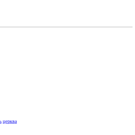
ь
церква