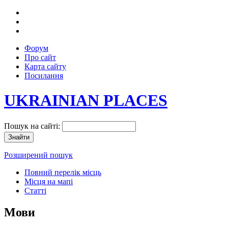
Форум
Про сайт
Карта сайту
Посилання
UKRAINIAN PLACES
Пошук на сайті:
Розширений пошук
Повний перелік місць
Місця на мапі
Статті
Мови