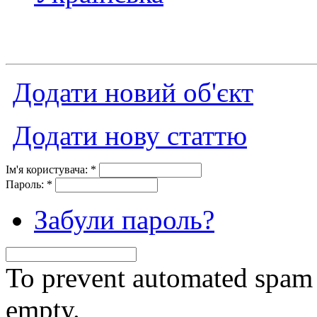
Додати новий об'єкт
Додати нову статтю
Ім'я користувача:
*
Пароль:
*
Забули пароль?
To prevent automated spam s
empty.