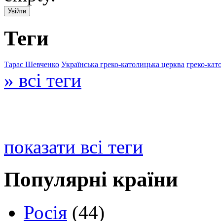
Теги
Тарас Шевченко
Українська греко-католицька церква
греко-кат
» всі теги
показати всі теги
Популярні країни
Росія
(44)