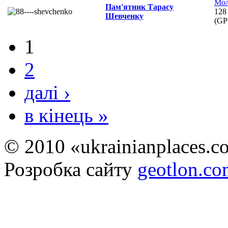
Мол
Пам'ятник Тарасу
128
Шевченку
(GP
1
2
далі ›
в кінець »
© 2010 «ukrainianplaces.
Розробка сайту
geotlon.c