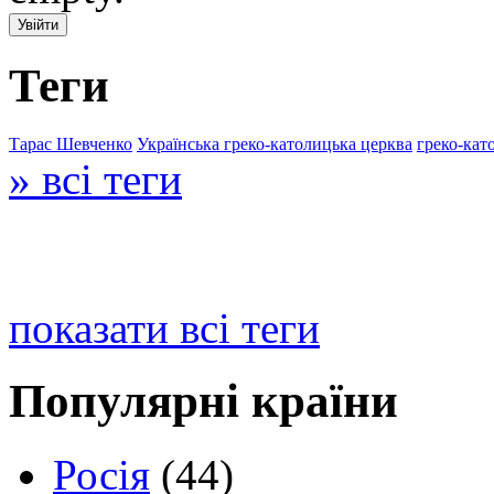
Теги
Тарас Шевченко
Українська греко-католицька церква
греко-кат
» всі теги
показати всі теги
Популярні країни
Росія
(44)