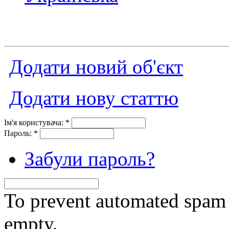
Додати новий об'єкт
Додати нову статтю
Ім'я користувача:
*
Пароль:
*
Забули пароль?
To prevent automated spam s
empty.