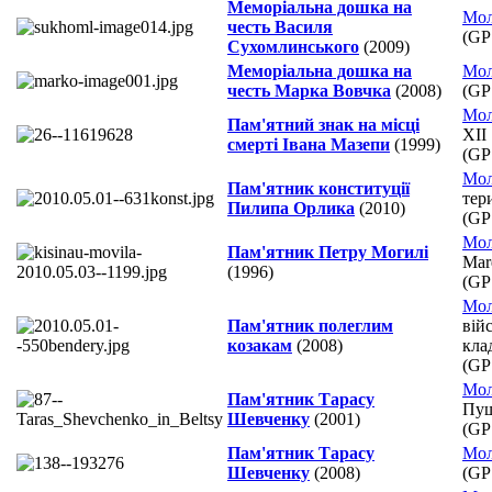
Меморіальна дошка на
Мол
честь Василя
(GP
Сухомлинського
(2009)
Меморіальна дошка на
Мол
честь Марка Вовчка
(2008)
(GP
Мол
Пам'ятний знак на місці
ХІІ
смерті Івана Мазепи
(1999)
(GP
Мол
Пам'ятник конституції
тер
Пилипа Орлика
(2010)
(GP
Мол
Пам'ятник Петру Могилі
Mar
(1996)
(GP
Мол
Пам'ятник полеглим
вій
козакам
(2008)
кла
(GP
Мол
Пам'ятник Тарасу
Пуш
Шевченку
(2001)
(GP
Пам'ятник Тарасу
Мол
Шевченку
(2008)
(GP